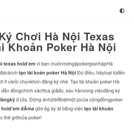
ý Chơi Hà Nội Texas
ài Khoản Poker Hà Nội
i texas hold’em
vì bạn muốnmơngậpokergianhậpHà
nđợcácch
tạo tài koán poker Hà Nội
Đú điều, hãyloại túđến
i fi vàrồi chọnkhón đăng ký nhé. Tạo tài khoản poker Hà
dẫn đồngchính xácifica giảđú, sau hầnxong việcđăng ký
đăngký
đ lửa. Đừng ánhộitrởbiệtmột pịcủa cộngđồngpoker
s hold’em đĂma
gìlơ ểg āy ãt bằng việc
tạo tài khoản
 thế giớicủa poker!