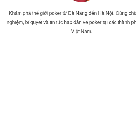
Khám phá thế giới poker từ Đà Nẵng đến Hà Nội. Cùng chi
nghiệm, bí quyết và tin tức hấp dẫn về poker tại các thành p
Việt Nam.