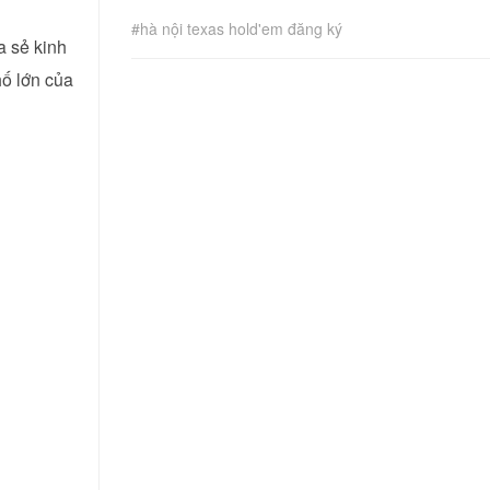
hà nội texas hold'em đăng ký
a sẻ kinh
hố lớn của