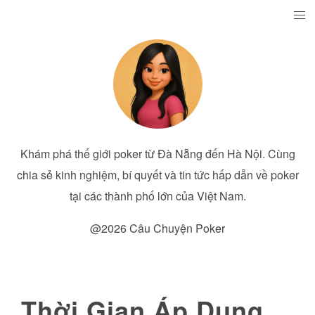
Khám phá thế giới poker từ Đà Nẵng đến Hà Nội. Cùng
chia sẻ kinh nghiệm, bí quyết và tin tức hấp dẫn về poker
tại các thành phố lớn của Việt Nam.
@2026 Câu Chuyện Poker
Thời Gian Áp Dụng