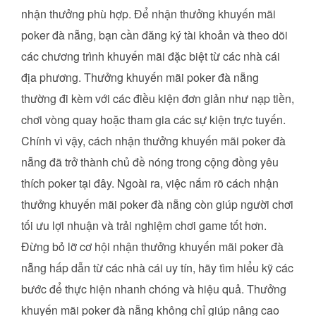
nhận thưởng phù hợp. Để nhận thưởng khuyến mãi
poker đà nẵng, bạn cần đăng ký tài khoản và theo dõi
các chương trình khuyến mãi đặc biệt từ các nhà cái
địa phương. Thưởng khuyến mãi poker đà nẵng
thường đi kèm với các điều kiện đơn giản như nạp tiền,
chơi vòng quay hoặc tham gia các sự kiện trực tuyến.
Chính vì vậy, cách nhận thưởng khuyến mãi poker đà
nẵng đã trở thành chủ đề nóng trong cộng đồng yêu
thích poker tại đây. Ngoài ra, việc nắm rõ cách nhận
thưởng khuyến mãi poker đà nẵng còn giúp người chơi
tối ưu lợi nhuận và trải nghiệm chơi game tốt hơn.
Đừng bỏ lỡ cơ hội nhận thưởng khuyến mãi poker đà
nẵng hấp dẫn từ các nhà cái uy tín, hãy tìm hiểu kỹ các
bước để thực hiện nhanh chóng và hiệu quả. Thưởng
khuyến mãi poker đà nẵng không chỉ giúp nâng cao