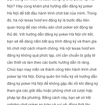
Nội? Hãy cùng khám phá hướng dẫn đăng ký poker
Hà Nội để bắt đầu hành trình chơi bài của mình. Trong
đó, hà nội texas hold’em đăng ký là bước đầu tiên
quan trọng để vào nhiều sân chơi poker sôi động tại
thủ đô. Với hướng dẫn đăng ký poker Hà Nội chi tiết,
bạn sẽ dễ dàng nắm bắt quy trình đăng ký và tham gia
trò chơi một cách nhanh chóng. Hà nội texas hold’em
đăng ký không quá phức tạp, chỉ cần chuẩn bị giấy tờ
cần thiết và làm theo các bước hướng dẫn rõ ràng.
Chúc bạn may mắn và thành công trên hành trình chơi
poker tại Hà Nội. Đừng quên tìm hiểu kỹ về hướng dẫn
đăng ký poker Hà Nội để không gặp rắc rối khi đăng ký
tham gia các giải đấu hoặc phòng chơi cá cược hợp
pháp tại địa phương. Bằng cách này, bạn sẽ có trải
nghiệm chơi poker an toàn và vui vẻ, đồng thời tận