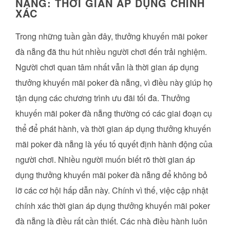
NẴNG: THỜI GIAN ÁP DỤNG CHÍNH
XÁC
Trong những tuần gần đây, thưởng khuyến mãi poker
đà nẵng đã thu hút nhiều người chơi đến trải nghiệm.
Người chơi quan tâm nhất vẫn là thời gian áp dụng
thưởng khuyến mãi poker đà nẵng, vì điều này giúp họ
tận dụng các chương trình ưu đãi tối đa. Thưởng
khuyến mãi poker đà nẵng thường có các giai đoạn cụ
thể để phát hành, và thời gian áp dụng thưởng khuyến
mãi poker đà nẵng là yếu tố quyết định hành động của
người chơi. Nhiều người muốn biết rõ thời gian áp
dụng thưởng khuyến mãi poker đà nẵng để không bỏ
lỡ các cơ hội hấp dẫn này. Chính vì thế, việc cập nhật
chính xác thời gian áp dụng thưởng khuyến mãi poker
đà nẵng là điều rất cần thiết. Các nhà điều hành luôn