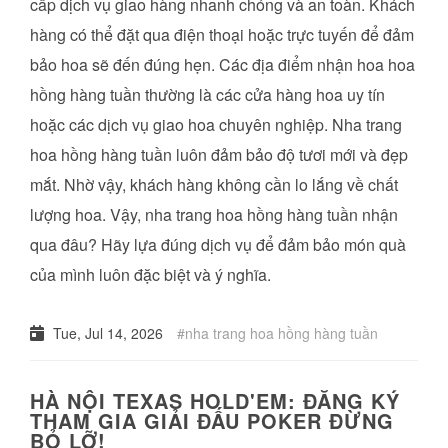
cấp dịch vụ giao hàng nhanh chóng và an toàn. Khách
hàng có thể đặt qua điện thoại hoặc trực tuyến để đảm
bảo hoa sẽ đến đúng hẹn. Các địa điểm nhận hoa hoa
hồng hàng tuần thường là các cửa hàng hoa uy tín
hoặc các dịch vụ giao hoa chuyên nghiệp. Nha trang
hoa hồng hàng tuần luôn đảm bảo độ tươi mới và đẹp
mắt. Nhờ vậy, khách hàng không cần lo lắng về chất
lượng hoa. Vậy, nha trang hoa hồng hàng tuần nhận
qua đâu? Hãy lựa đúng dịch vụ để đảm bảo món quà
của mình luôn đặc biệt và ý nghĩa.
Tue, Jul 14, 2026
nha trang hoa hồng hàng tuần
HÀ NỘI TEXAS HOLD'EM: ĐĂNG KÝ
THAM GIA GIẢI ĐẤU POKER ĐỪNG
BỎ LỠ!